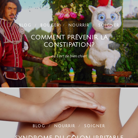
BLOG
BOUGER
NOURRIR
SOIGNER
COMMENT PRÉVENIR LA
CONSTIPATION?
ou L'art de bien chier!
BLOG
NOURRIR
SOIGNER