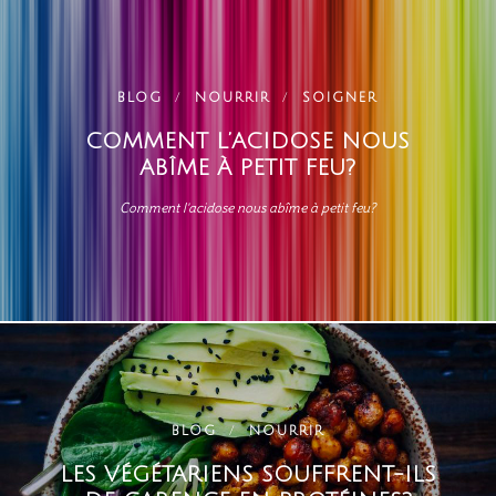
BLOG
NOURRIR
SOIGNER
COMMENT L’ACIDOSE NOUS
ABÎME À PETIT FEU?
Comment l'acidose nous abîme à petit feu?
BLOG
NOURRIR
LES VÉGÉTARIENS SOUFFRENT-ILS