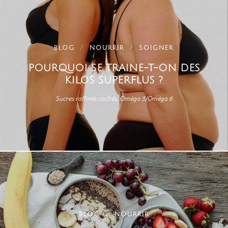
BLOG
NOURRIR
SOIGNER
POURQUOI SE TRAINE-T-ON DES
KILOS SUPERFLUS ?
Sucres raffinés cachés, Oméga 3/Oméga 6
BLOG
NOURRIR