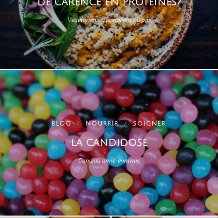
DE CARENCE EN PROTÉINES?
Végétariens, Végétaliens ou pas
BLOG
NOURRIR
SOIGNER
LA CANDIDOSE
Candida amie-ennemie