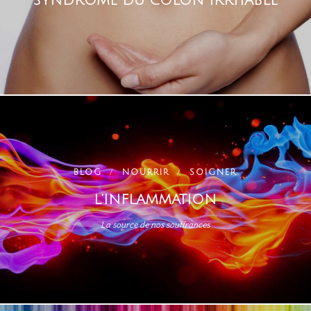
SYNDROME DU CÔLON IRRITABLE
BLOG
NOURRIR
SOIGNER
L’INFLAMMATION
La source de nos souffrances